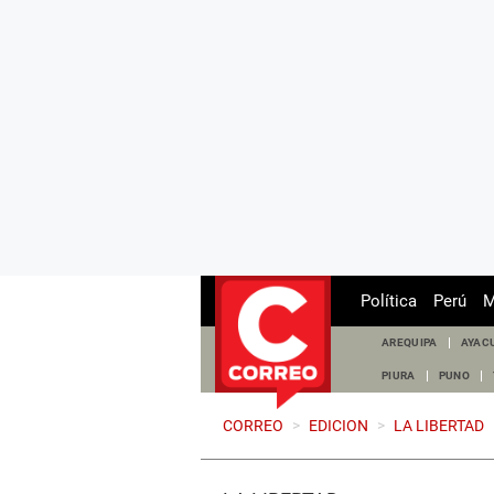
Política
Perú
M
AREQUIPA
AYAC
PIURA
PUNO
CORREO
>
EDICION
>
LA LIBERTAD