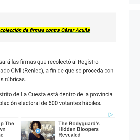
recolección de firmas contra César Acuña
rá las firmas que recolectó al Registro
tado Civil (Reniec), a fin de que se proceda con
as rúbricas.
trito de La Cuesta está dentro de la provincia
lación electoral de 600 votantes hábiles.