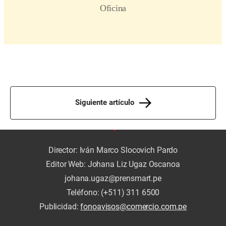
Siguiente artículo
Director: Iván Marco Slocovich Pardo
Editor Web: Johana Liz Ugaz Oscanoa
johana.ugaz@prensmart.pe
Teléfono: (+511) 311 6500
Publicidad:
fonoavisos@comercio.com.pe