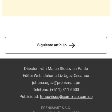
Siguiente artículo
Director: Iván Marco Slocovich Pardo
Editor Web: Johana Liz Ugaz Oscanoa
johana.ugaz@prensmart.pe
Teléfono: (+511) 311 6500
Publicidad:
fonoavisos@comercio.com.pe
PRENSMART S.A.C.