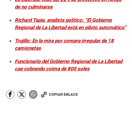
s
de no culminarse
e
c
o
Richard Tapia, analista político: “El Gobierno
n
Regional de La Libertad está en piloto automático”
d
s
Trujillo: En la mira por compra irregular de 18
camionetas
Funcionario del Gobierno Regional de La Libertad
cae cobrando coima de 800 soles
COPIAR ENLACE