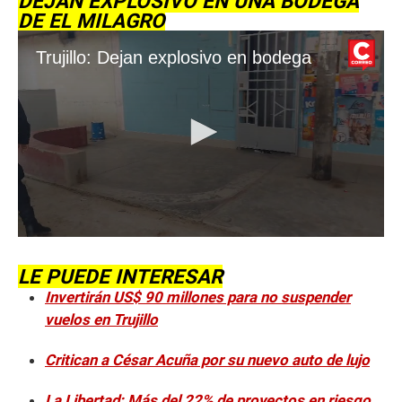
DEJAN EXPLOSIVO EN UNA BODEGA
DE EL MILAGRO
Trujillo: Dejan explosivo en bodega
0
s
e
LE PUEDE INTERESAR
c
Invertirán US$ 90 millones para no suspender
o
n
vuelos en Trujillo
d
s
o
Critican a César Acuña por su nuevo auto de lujo
f
1
La Libertad: Más del 22% de proyectos en riesgo
2