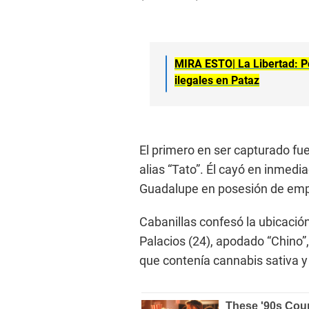
MIRA ESTO|
La Libertad: 
ilegales en Pataz
El primero en ser capturado f
alias “Tato”. Él cayó en inmedi
Guadalupe en posesión de em
Cabanillas confesó la ubicaci
Palacios (24), apodado “Chino”
que contenía cannabis sativa y 