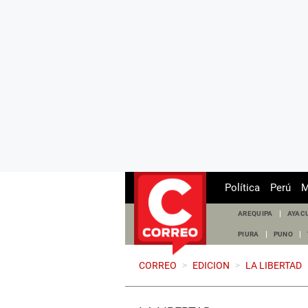
Política
Perú
M
AREQUIPA
AYAC
PIURA
PUNO
CORREO
>
EDICION
>
LA LIBERTAD