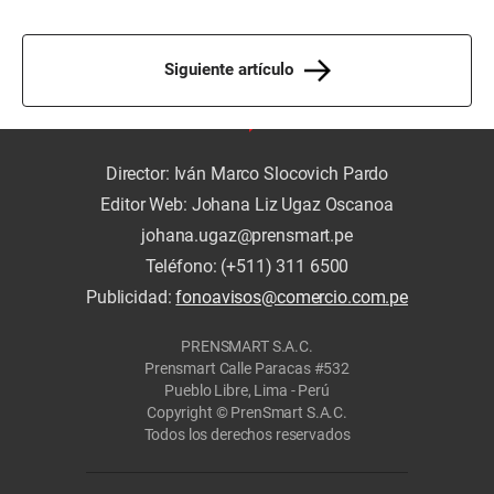
Siguiente artículo
Director: Iván Marco Slocovich Pardo
Editor Web: Johana Liz Ugaz Oscanoa
johana.ugaz@prensmart.pe
Teléfono: (+511) 311 6500
Publicidad:
fonoavisos@comercio.com.pe
PRENSMART S.A.C.
Prensmart Calle Paracas #532
Pueblo Libre, Lima - Perú
Copyright © PrenSmart S.A.C.
Todos los derechos reservados