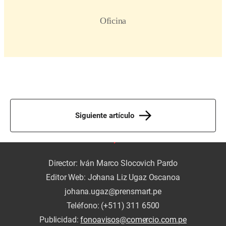
Siguiente artículo
Director: Iván Marco Slocovich Pardo
Editor Web: Johana Liz Ugaz Oscanoa
johana.ugaz@prensmart.pe
Teléfono: (+511) 311 6500
Publicidad:
fonoavisos@comercio.com.pe