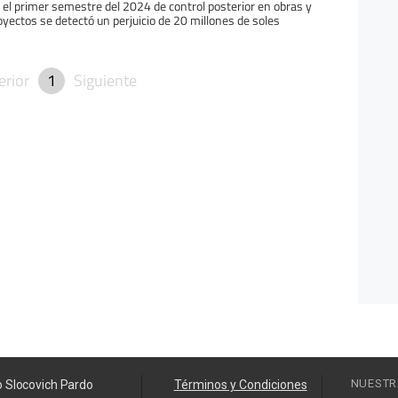
 el primer semestre del 2024 de control posterior en obras y
oyectos se detectó un perjuicio de 20 millones de soles
erior
1
Siguiente
NUESTR
o Slocovich Pardo
Términos y Condiciones