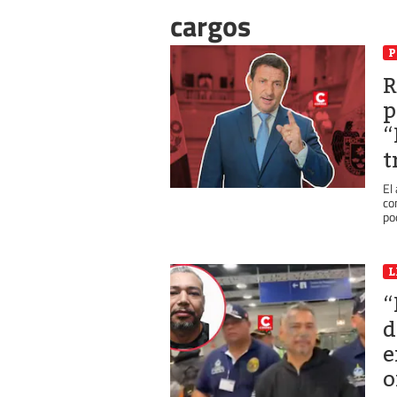
cargos
P
R
p
“
t
El
co
po
L
“
d
e
o