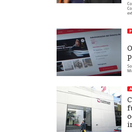
Co
Co
ex
P
O
p
So
Mi
A
C
f
o
i