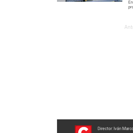
En
pr
Ant
Director: Iván Marc