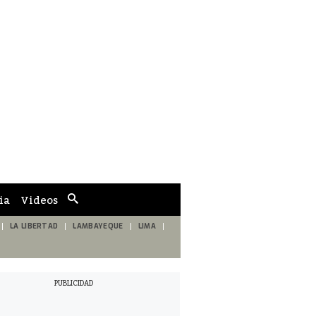
ia
Videos
Cuadro
de
búsqueda
LA LIBERTAD
LAMBAYEQUE
LIMA