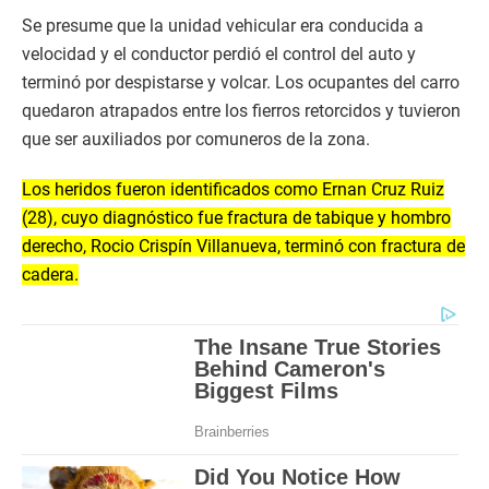
Se presume que la unidad vehicular era conducida a
velocidad y el conductor perdió el control del auto y
terminó por despistarse y volcar. Los ocupantes del carro
quedaron atrapados entre los fierros retorcidos y tuvieron
que ser auxiliados por comuneros de la zona.
Los heridos fueron identificados como Ernan Cruz Ruiz
(28), cuyo diagnóstico fue fractura de tabique y hombro
derecho, Rocio Crispín Villanueva, terminó con fractura de
cadera.