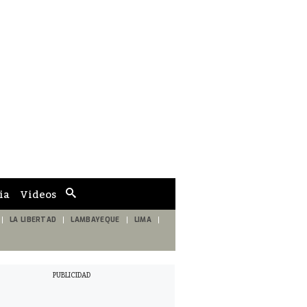
ia
Videos
Cuadro
de
búsqueda
LA LIBERTAD
LAMBAYEQUE
LIMA