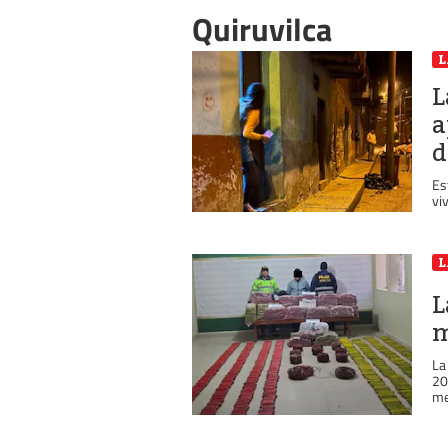
Quiruvilca
L
L
a
d
Es
vi
L
L
m
La
20
me