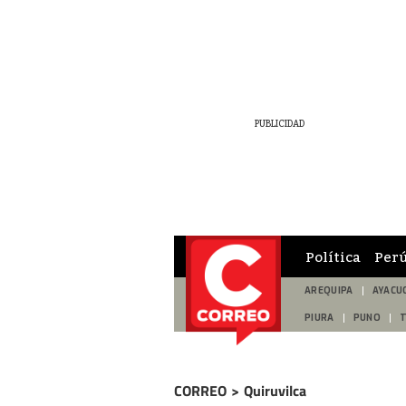
Política
Per
AREQUIPA
AYACU
PIURA
PUNO
CORREO
>
Quiruvilca