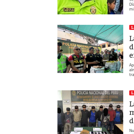
Dí
min
L
L
d
e
Ap
al
tr
L
L
m
d
Nu