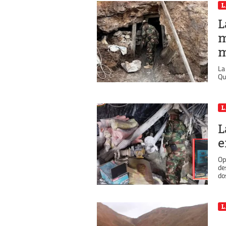
L
L
m
m
La
Qu
L
L
e
Op
de
do
L