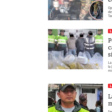
Op
de
Ta
L
P
c
s
La
la
min
L
L
m
Se