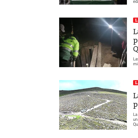
ed
L
L
p
Q
La
mi
L
L
p
La
un
Qui