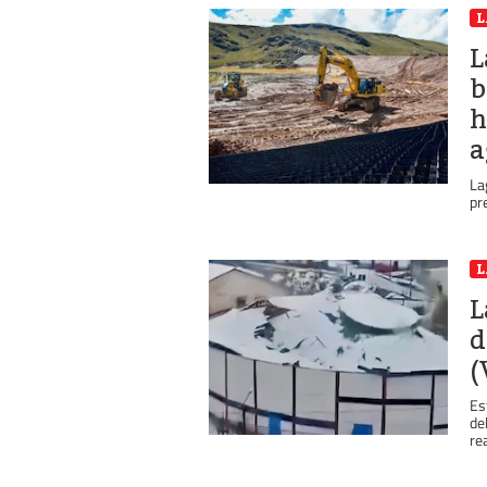
L
L
b
h
a
La
pr
L
L
d
(
Es
de
re