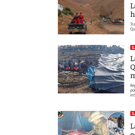
L
h
Tr
Qu
L
L
Q
m
Il
po
in
L
L
e