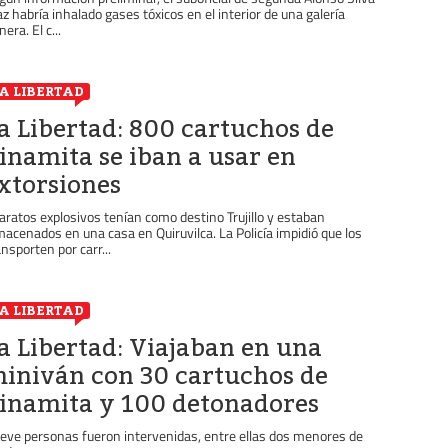
az habría inhalado gases tóxicos en el interior de una galería
era. El c...
A LIBERTAD
a Libertad: 800 cartuchos de
inamita se iban a usar en
xtorsiones
aratos explosivos tenían como destino Trujillo y estaban
macenados en una casa en Quiruvilca. La Policía impidió que los
ansporten por carr...
A LIBERTAD
a Libertad: Viajaban en una
iniván con 30 cartuchos de
inamita y 100 detonadores
eve personas fueron intervenidas, entre ellas dos menores de