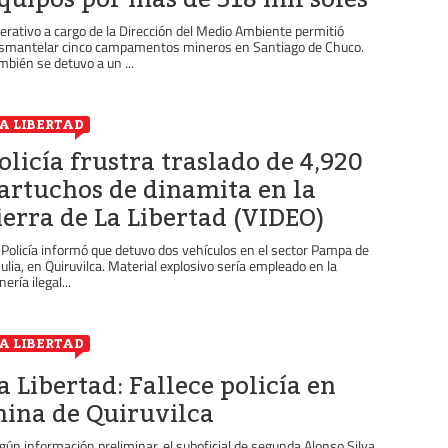
erativo a cargo de la Dirección del Medio Ambiente permitió
smantelar cinco campamentos mineros en Santiago de Chuco.
mbién se detuvo a un ...
A LIBERTAD
olicía frustra traslado de 4,920
artuchos de dinamita en la
ierra de La Libertad (VIDEO)
 Policía informó que detuvo dos vehículos en el sector Pampa de
 Julia, en Quiruvilca. Material explosivo sería empleado en la
ería ilegal...
A LIBERTAD
a Libertad: Fallece policía en
ina de Quiruvilca
gún información preliminar, el suboficial de segunda Alonso Silva