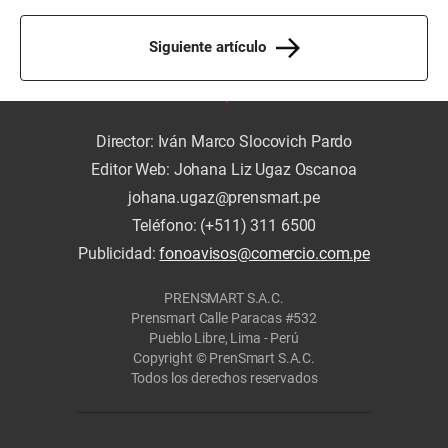
Siguiente artículo
Director: Iván Marco Slocovich Pardo
Editor Web: Johana Liz Ugaz Oscanoa
johana.ugaz@prensmart.pe
Teléfono: (+511) 311 6500
Publicidad:
fonoavisos@comercio.com.pe
PRENSMART S.A.C.
Prensmart Calle Paracas #532
Pueblo Libre, Lima - Perú
Copyright © PrenSmart S.A.C.
Todos los derechos reservados