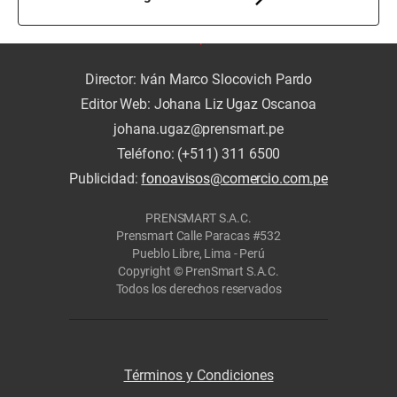
Director: Iván Marco Slocovich Pardo
Editor Web: Johana Liz Ugaz Oscanoa
johana.ugaz@prensmart.pe
Teléfono: (+511) 311 6500
Publicidad:
fonoavisos@comercio.com.pe
PRENSMART S.A.C.
Prensmart Calle Paracas #532
Pueblo Libre, Lima - Perú
Copyright © PrenSmart S.A.C.
Todos los derechos reservados
Términos y Condiciones