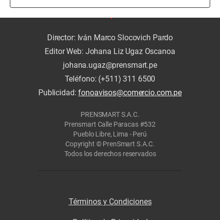
Director: Iván Marco Slocovich Pardo
Editor Web: Johana Liz Ugaz Oscanoa
johana.ugaz@prensmart.pe
Teléfono: (+511) 311 6500
Publicidad:
fonoavisos@comercio.com.pe
PRENSMART S.A.C.
Prensmart Calle Paracas #532
Pueblo Libre, Lima - Perú
Copyright © PrenSmart S.A.C.
Todos los derechos reservados
Términos y Condiciones