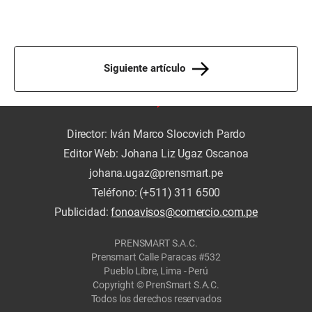
Siguiente artículo
Director: Iván Marco Slocovich Pardo
Editor Web: Johana Liz Ugaz Oscanoa
johana.ugaz@prensmart.pe
Teléfono: (+511) 311 6500
Publicidad:
fonoavisos@comercio.com.pe
PRENSMART S.A.C.
Prensmart Calle Paracas #532
Pueblo Libre, Lima - Perú
Copyright © PrenSmart S.A.C.
Todos los derechos reservados