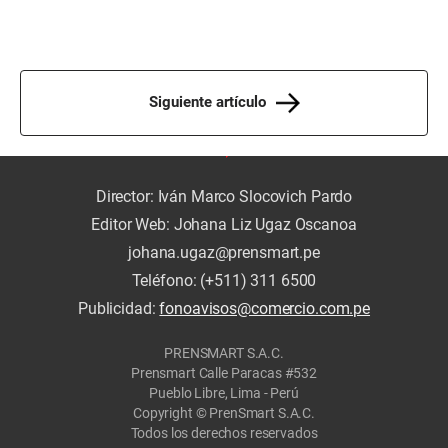
Siguiente artículo
Director: Iván Marco Slocovich Pardo
Editor Web: Johana Liz Ugaz Oscanoa
johana.ugaz@prensmart.pe
Teléfono: (+511) 311 6500
Publicidad:
fonoavisos@comercio.com.pe
PRENSMART S.A.C.
Prensmart Calle Paracas #532
Pueblo Libre, Lima - Perú
Copyright © PrenSmart S.A.C.
Todos los derechos reservados