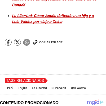
Canadá
La Libertad: César Acuña defiende a su hijo y a
Luis Valdez por viaje a China
COPIAR ENLACE
TAGS RELACIONADOS
Perú
Trujillo
La Libertad
El Porvenir
Qali Warma