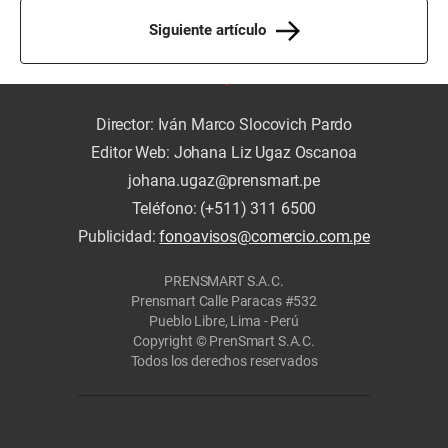
Siguiente artículo
Director: Iván Marco Slocovich Pardo
Editor Web: Johana Liz Ugaz Oscanoa
johana.ugaz@prensmart.pe
Teléfono: (+511) 311 6500
Publicidad:
fonoavisos@comercio.com.pe
PRENSMART S.A.C.
Prensmart Calle Paracas #532
Pueblo Libre, Lima - Perú
Copyright © PrenSmart S.A.C.
Todos los derechos reservados