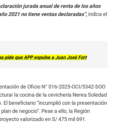
eclaración jurada anual de renta de los años
año 2021 no tiene ventas declaradas”,
indica el
yna pide que APP expulse a Juan José Fort
ientación de Oficio N° 016-2025-OCI/5342-SOO
cturar la cocina de la cevichería Nerea Soledad
co. El beneficiario “incumplió con la presentación
plan de negocio”. Pese a ello, la Región
proyecto valorizado en S/ 475 mil 691.