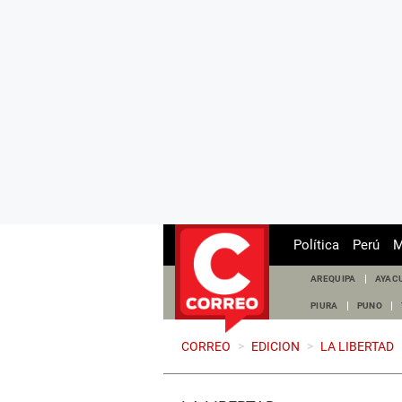
Política
Perú
M
AREQUIPA
AYAC
PIURA
PUNO
CORREO
>
EDICION
>
LA LIBERTAD