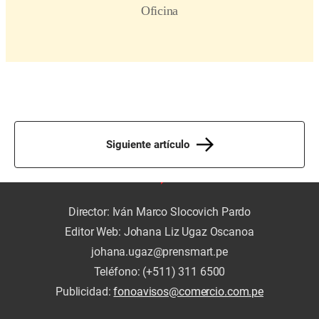
Siguiente artículo
Director: Iván Marco Slocovich Pardo
Editor Web: Johana Liz Ugaz Oscanoa
johana.ugaz@prensmart.pe
Teléfono: (+511) 311 6500
Publicidad:
fonoavisos@comercio.com.pe