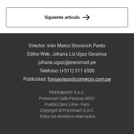
Siguiente artículo
Director: Iván Marco Slocovich Pardo
Editor Web: Johana Liz Ugaz Oscanoa
johana.ugaz@prensmart.pe
Teléfono: (+511) 311 6500
Publicidad:
fonoavisos@comercio.com.pe
PRENSMART S.A.C.
Prensmart Calle Paracas #532
Pueblo Libre, Lima - Perú
Copyright © PrenSmart S.A.C.
Todos los derechos reservados