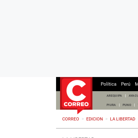
Política
Perú
M
AREQUIPA
AYAC
PIURA
PUNO
CORREO
>
EDICION
>
LA LIBERTAD