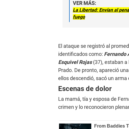
VER MÁS:
La Libertad: Envían al pen
fuego
El ataque se registró al promedi
identificados como:
Fernando A
Esquivel Rojas
(37), estaban a 
Prado. De pronto, apareció una
ellos descendió, sacó un arma 
Escenas de dolor
La mamá, tía y esposa de Fern
crimen y lo reconocieron plenam