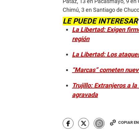
Pataz, 13 en Pacasmayo, 9 en 
Chimú, 3 en Santiago de Chuco
LE PUEDE INTERESAR
La Libertad: Exigen firme
región
La Libertad: Los ataques
“Marcas” cometen nuevo a
Trujillo: Extranjeros a l
agravada
COPIAR E