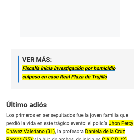
VER MÁS:
Fiscalía inicia investigación por homicidio
culposo en caso Real Plaza de Trujillo
Último adiós
Los primeros en ser sepultados fue la joven familia que
perdió la vida en este trágico evento: el policía
Jhon Percy
Chávez Valeriano (31)
, la profesora
Daniela de la Cruz
Ramos (35)
y la hija de ambos, de iniciales
C.A.C.D. (2)
.