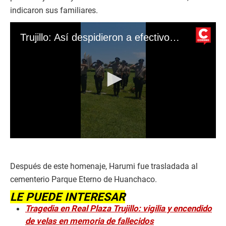
indicaron sus familiares.
Trujillo: Así despidieron a efectivo policial y su familia
0
s
e
c
Después de este homenaje, Harumi fue trasladada al
o
cementerio Parque Eterno de Huanchaco.
n
d
LE PUEDE INTERESAR
s
o
Tragedia en Real Plaza Trujillo: vigilia y encendido
f
de velas en memoria de fallecidos
3