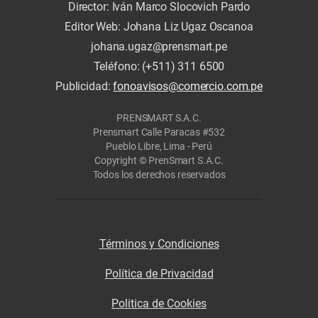
Director: Iván Marco Slocovich Pardo
Editor Web: Johana Liz Ugaz Oscanoa
johana.ugaz@prensmart.pe
Teléfono: (+511) 311 6500
Publicidad:
fonoavisos@comercio.com.pe
PRENSMART S.A.C.
Prensmart Calle Paracas #532
Pueblo Libre, Lima - Perú
Copyright © PrenSmart S.A.C.
Todos los derechos reservados
Términos y Condiciones
Política de Privacidad
Politica de Cookies