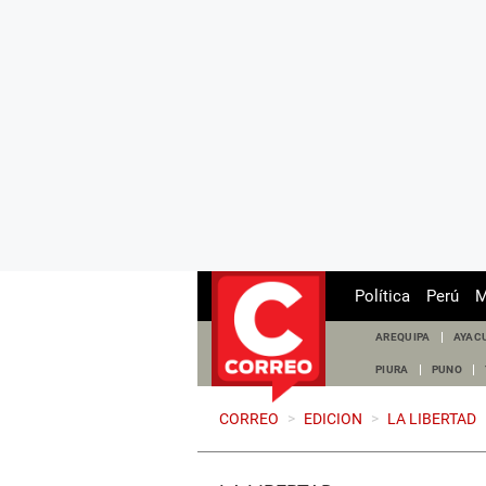
Política
Perú
M
AREQUIPA
AYAC
PIURA
PUNO
CORREO
>
EDICION
>
LA LIBERTAD