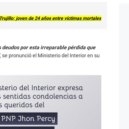
rujillo: joven de 24 años entre víctimas mortales
s deudos por esta irreparable pérdida que
, se pronunció el Ministerio del Interior en su