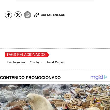
COPIAR ENLACE
TAGS RELACIONADOS
Lambayeque
Chiclayo
Janet Cubas