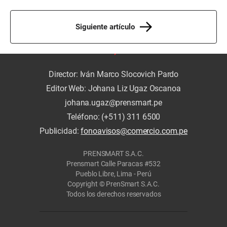
Siguiente artículo
Director: Iván Marco Slocovich Pardo
Editor Web: Johana Liz Ugaz Oscanoa
johana.ugaz@prensmart.pe
Teléfono: (+511) 311 6500
Publicidad:
fonoavisos@comercio.com.pe
PRENSMART S.A.C.
Prensmart Calle Paracas #532
Pueblo Libre, Lima - Perú
Copyright © PrenSmart S.A.C.
Todos los derechos reservados