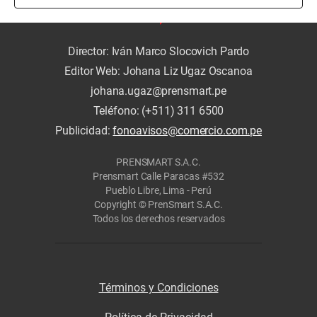
Director: Iván Marco Slocovich Pardo
Editor Web: Johana Liz Ugaz Oscanoa
johana.ugaz@prensmart.pe
Teléfono: (+511) 311 6500
Publicidad:
fonoavisos@comercio.com.pe
PRENSMART S.A.C.
Prensmart Calle Paracas #532
Pueblo Libre, Lima - Perú
Copyright © PrenSmart S.A.C.
Todos los derechos reservados
Términos y Condiciones