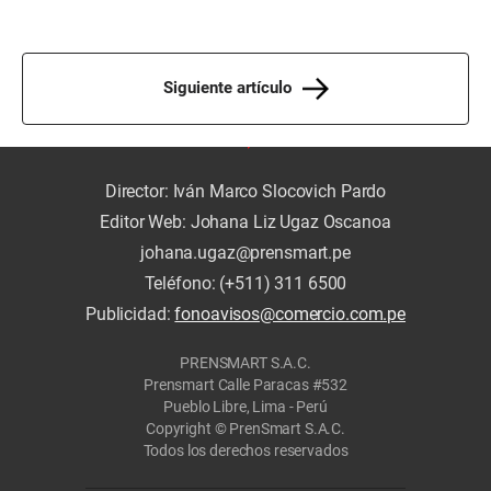
Siguiente artículo
Director: Iván Marco Slocovich Pardo
Editor Web: Johana Liz Ugaz Oscanoa
johana.ugaz@prensmart.pe
Teléfono: (+511) 311 6500
Publicidad:
fonoavisos@comercio.com.pe
PRENSMART S.A.C.
Prensmart Calle Paracas #532
Pueblo Libre, Lima - Perú
Copyright © PrenSmart S.A.C.
Todos los derechos reservados