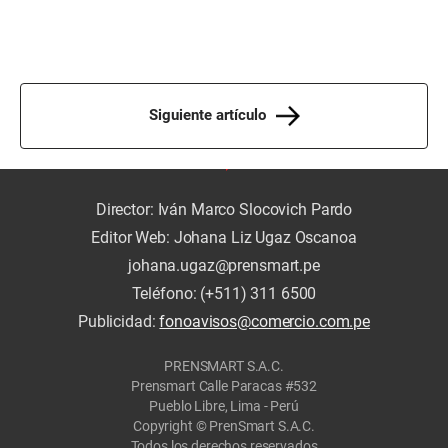
Siguiente artículo
Director: Iván Marco Slocovich Pardo
Editor Web: Johana Liz Ugaz Oscanoa
johana.ugaz@prensmart.pe
Teléfono: (+511) 311 6500
Publicidad:
fonoavisos@comercio.com.pe
PRENSMART S.A.C.
Prensmart Calle Paracas #532
Pueblo Libre, Lima - Perú
Copyright © PrenSmart S.A.C.
Todos los derechos reservados