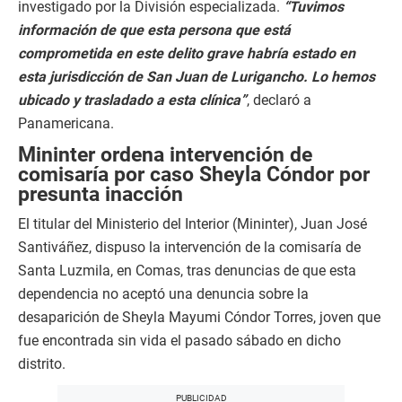
investigado por la División especializada.
“Tuvimos
n
d
información de que esta persona que está
s
comprometida en este delito grave habría estado en
o
f
esta jurisdicción de San Juan de Lurigancho. Lo hemos
0
s
ubicado y trasladado a esta clínica”
, declaró a
e
Panamericana.
c
o
Mininter ordena intervención de
n
d
comisaría por caso Sheyla Cóndor por
s
presunta inacción
El titular del Ministerio del Interior (Mininter), Juan José
Santiváñez, dispuso la intervención de la comisaría de
Santa Luzmila, en Comas, tras denuncias de que esta
dependencia no aceptó una denuncia sobre la
desaparición de Sheyla Mayumi Cóndor Torres, joven que
fue encontrada sin vida el pasado sábado en dicho
distrito.