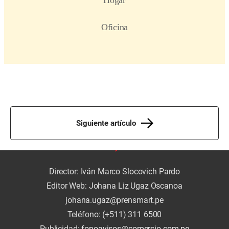
Siguiente artículo
Director: Iván Marco Slocovich Pardo
Editor Web: Johana Liz Ugaz Oscanoa
johana.ugaz@prensmart.pe
Teléfono: (+511) 311 6500
Publicidad:
fonoavisos@comercio.com.pe