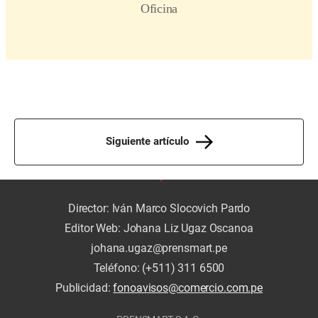
Siguiente artículo
Director: Iván Marco Slocovich Pardo
Editor Web: Johana Liz Ugaz Oscanoa
johana.ugaz@prensmart.pe
Teléfono: (+511) 311 6500
Publicidad:
fonoavisos@comercio.com.pe