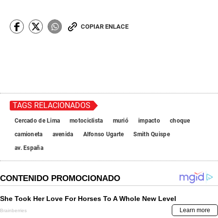
COPIAR ENLACE
TAGS RELACIONADOS
Cercado de Lima
motociclista
murió
impacto
choque
camioneta
avenida
Alfonso Ugarte
Smith Quispe
av. España