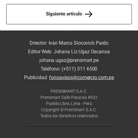
Siguiente artículo
Director: Iván Marco Slocovich Pardo
Editor Web: Johana Liz Ugaz Oscanoa
johana.ugaz@prensmart.pe
Teléfono: (+511) 311 6500
Publicidad:
fonoavisos@comercio.com.pe
PRENSMART S.A.C.
Prensmart Calle Paracas #532
Pueblo Libre, Lima - Perú
Copyright © PrenSmart S.A.C.
Todos los derechos reservados