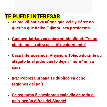
TE PUEDE INTERESAR
Jaime Villanueva afirma que Vela y Pérez no
querían que Keiko Fujimori sea presidenta
Gustavo Adrianzén sobre criminalidad: “Yo no
siento que la cifra se esté desbordando”
Caso Interoceánica: Alejandro Toledo durante su
alegato final pidió que lo dejen “morir” en su
casa
IPE: Pobreza urbana se duplicó en ocho
regiones del país
Se registran 5 asesinatos cada día en todo el
país, según cifras del Sinadef