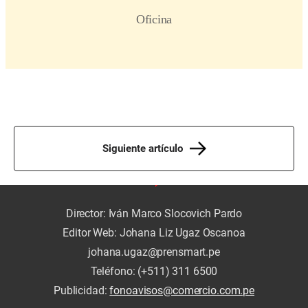
Siguiente artículo
Director: Iván Marco Slocovich Pardo
Editor Web: Johana Liz Ugaz Oscanoa
johana.ugaz@prensmart.pe
Teléfono: (+511) 311 6500
Publicidad:
fonoavisos@comercio.com.pe