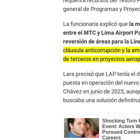
requerirá recursos del Tesoro Pú
general de Programas y Proyect
La funcionaria explicó que
la m
entre el MTC y Lima Airport P
reversión de áreas para la Lín
cláusula anticorrupción y la a
de terceros en proyectos aerop
Lara precisó que LAP tenía el 
puesta en operación del nuevo 
Chávez en junio de 2025, aunq
buscaba una solución definitiv