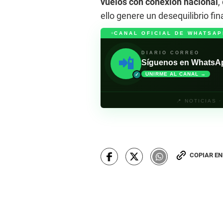
vuelos con conexión nacional
,
ello genere un desequilibrio fi
CANAL OFICIAL DE WHATSAP
DIARIO CORREO
📲
Síguenos en WhatsApp 
UNIRME AL CANAL →
✓
📍 NOTICIAS 
COPIAR E