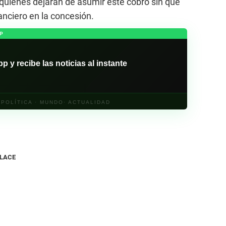
 quienes dejarán de asumir este cobro sin que
nanciero en la concesión.
P
y recibe las noticias al instante
· POLÍTICA · MUNDO· ACTUALIDAD
NLACE