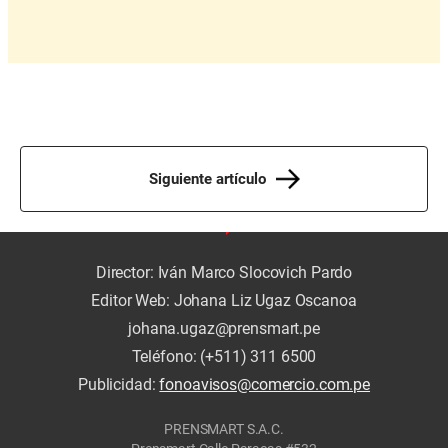
Siguiente artículo
Director: Iván Marco Slocovich Pardo
Editor Web: Johana Liz Ugaz Oscanoa
johana.ugaz@prensmart.pe
Teléfono: (+511) 311 6500
Publicidad:
fonoavisos@comercio.com.pe
PRENSMART S.A.C.