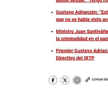
abuso sexual: “Tengo m
Gustavo Adrianzén: “Est
que no se había visto an
Ministro Juan Santiváñez
la criminalidad en el paí
Premier Gustavo Adrian
Directivo del IRTP
COPIAR E