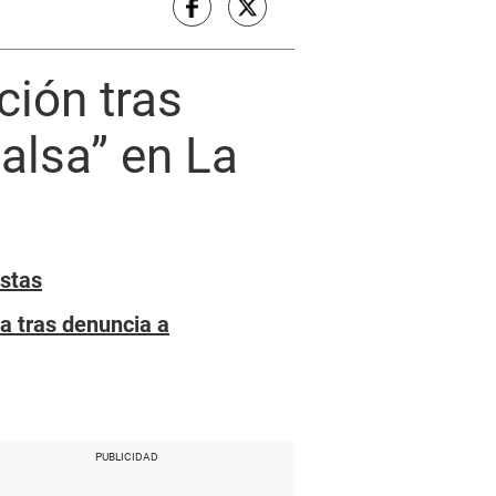
ción tras
alsa” en La
istas
za tras denuncia a