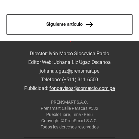
Siguiente artículo
Director: Iván Marco Slocovich Pardo
Editor Web: Johana Liz Ugaz Oscanoa
johana.ugaz@prensmart.pe
Teléfono: (+511) 311 6500
Publicidad:
fonoavisos@comercio.com.pe
PRENSMART S.A.C.
Prensmart Calle Paracas #532
Pueblo Libre, Lima - Perú
Copyright © PrenSmart S.A.C.
Todos los derechos reservados