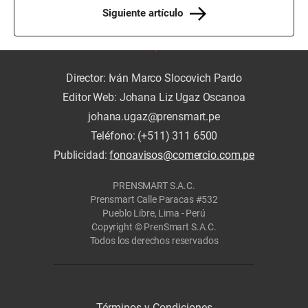
Siguiente artículo
Director: Iván Marco Slocovich Pardo
Editor Web: Johana Liz Ugaz Oscanoa
johana.ugaz@prensmart.pe
Teléfono: (+511) 311 6500
Publicidad:
fonoavisos@comercio.com.pe
PRENSMART S.A.C.
Prensmart Calle Paracas #532
Pueblo Libre, Lima - Perú
Copyright © PrenSmart S.A.C.
Todos los derechos reservados
Términos y Condiciones