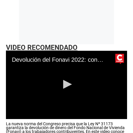
VIDEO RECOMENDADO
Devolución del Fonavi 2022: conoce quiénes son los beneficiarios y cómo se realizará el cobro total de aportes
0
La nueva norma del Congreso precisa que la Ley Nº 31173
s
garantiza la devolución de dinero del Fondo Nacional de Vivienda
e
(Fonavi) a los trabajadores contribuyentes, En este video conoce