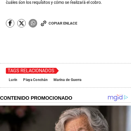
c
cuáles son los requisitos y cómo se realizará el cobro.
o
n
d
s
COPIAR ENLACE
o
f
0
s
e
c
o
n
d
s
TAGS RELACIONADOS
Lurín
Playa Conchán
Marina de Guerra