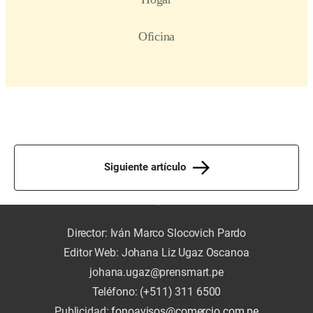
Siguiente artículo
Director: Iván Marco Slocovich Pardo
Editor Web: Johana Liz Ugaz Oscanoa
johana.ugaz@prensmart.pe
Teléfono: (+511) 311 6500
Publicidad:
fonoavisos@comercio.com.pe