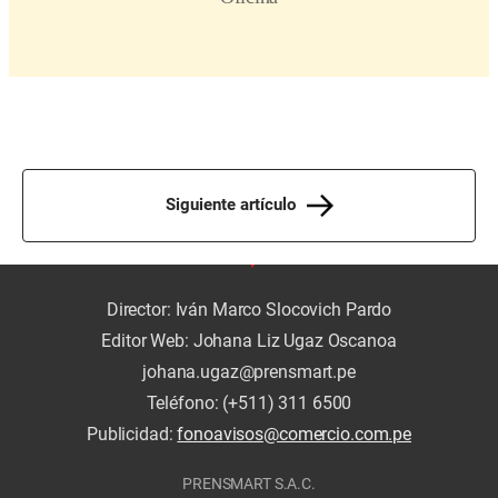
Siguiente artículo
Director: Iván Marco Slocovich Pardo
Editor Web: Johana Liz Ugaz Oscanoa
johana.ugaz@prensmart.pe
Teléfono: (+511) 311 6500
Publicidad:
fonoavisos@comercio.com.pe
PRENSMART S.A.C.