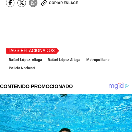
f
COPIAR ENLACE
0
s
e
c
o
n
d
s
TAGS RELACIONADOS
Rafael López-Aliaga
Rafael López Aliaga
Metropolitano
Policía Nacional