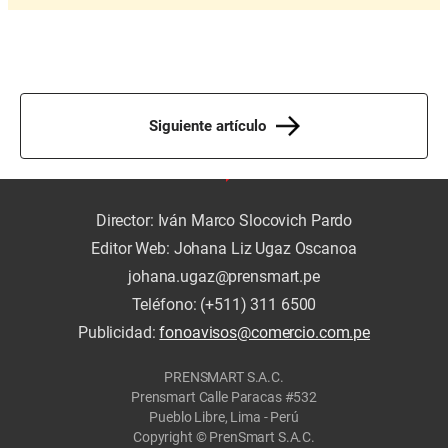
Siguiente artículo
Director: Iván Marco Slocovich Pardo
Editor Web: Johana Liz Ugaz Oscanoa
johana.ugaz@prensmart.pe
Teléfono: (+511) 311 6500
Publicidad:
fonoavisos@comercio.com.pe
PRENSMART S.A.C.
Prensmart Calle Paracas #532
Pueblo Libre, Lima - Perú
Copyright © PrenSmart S.A.C.