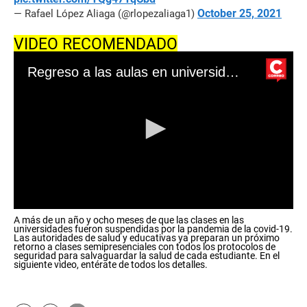
October 25, 2021
— Rafael López Aliaga (@rlopezaliaga1)
VIDEO RECOMENDADO
Regreso a las aulas en universidades: todo lo que se sabe sobre el inicio de clases semipresenciales
0
A más de un año y ocho meses de que las clases en las
s
universidades fueron suspendidas por la pandemia de la covid-19.
e
Las autoridades de salud y educativas ya preparan un próximo
c
retorno a clases semipresenciales con todos los protocolos de
seguridad para salvaguardar la salud de cada estudiante. En el
o
siguiente video, entérate de todos los detalles.
n
d
s
o