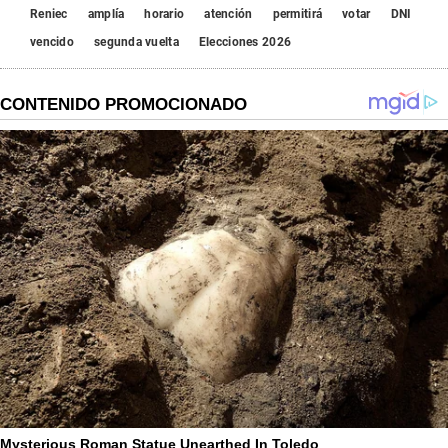
Reniec
amplía
horario
atención
permitirá
votar
DNI
vencido
segunda vuelta
Elecciones 2026