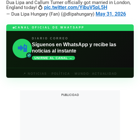
Dua Lipa and Callum Turner officially got married in London,
pic.twitter.com/YibuV5pL5H
England today! 💍
May 31, 2026
— Dua Lipa Hungary (Fan) (@dlipahungary)
CANAL OFICIAL DE WHATSAPP
DIARIO CORREO
Síguenos en WhatsApp y recibe las
📲
noticias al instante
✓
UNIRME AL CANAL →
📍 NOTICIAS · POLÍTICA · MUNDO· ACTUALIDAD