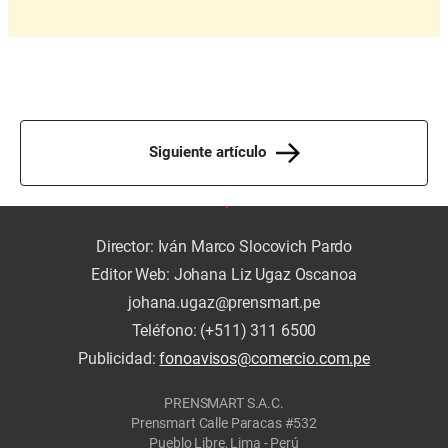
Siguiente artículo
Director: Iván Marco Slocovich Pardo
Editor Web: Johana Liz Ugaz Oscanoa
johana.ugaz@prensmart.pe
Teléfono: (+511) 311 6500
Publicidad:
fonoavisos@comercio.com.pe
PRENSMART S.A.C.
Prensmart Calle Paracas #532
Pueblo Libre, Lima - Perú