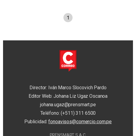
1
Director: Iván Marco Slocovich Pardo
Editor Web: Johana Liz Ugaz Oscanoa
johana.ugaz@prensmart.pe
Teléfono: (+511) 311 6500
Publicidad:
fonoavisos@comercio.com.pe
PRENSMART S.A.C.