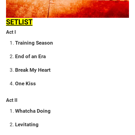
SETLIST
Act I
Training Season
End of an Era
Break My Heart
One Kiss
Act II
Whatcha Doing
Levitating