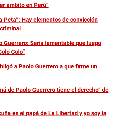
er ámbito en Perú”
a Peta”: Hay elementos de convicción
 criminal
 Guerrero: Sería lamentable que luego
Colo Colo”
bligó a Paolo Guerrero a que firme un
má de Paolo Guerrero tiene el derecho” de
uña es el papá de La Libertad y yo soy la