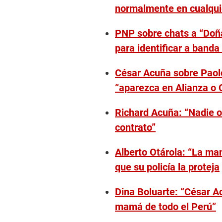
normalmente en cualqui
PNP sobre chats a “Doñ
para identificar a banda
César Acuña sobre Paolo
“aparezca en Alianza o 
Richard Acuña: “Nadie o
contrato”
Alberto Otárola: “La ma
que su policía la proteja
Dina Boluarte: “César Ac
mamá de todo el Perú”