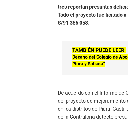
tres reportan presuntas defici
Todo el proyecto fue licitado 
S/91 365 058.
TAMBIÉN PUEDE LEER:
Decano del Colegio de Abog
Piura y Sullana”
De acuerdo con el Informe de
del proyecto de mejoramiento de
en los distritos de Piura, Castil
de la Contraloría detectó presu