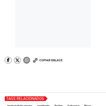
COPIAR ENLACE
TAGS RELACIONADOS
motociclista muere
accidente
Trailer
Catacaos
Piura