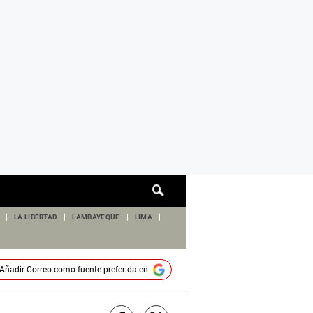
Cuadro
de
búsqueda
LA LIBERTAD
LAMBAYEQUE
LIMA
Añadir
Correo
como fuente preferida en