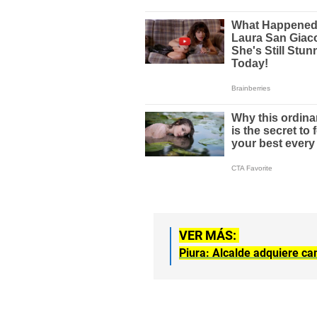
VER MÁS:
Piura: Alcalde adquiere ca