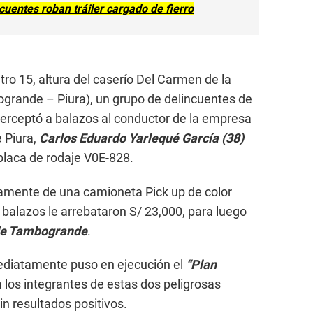
ncuentes roban tráiler cargado de fierro
ro 15, altura del caserío Del Carmen de la
ogrande – Piura), un grupo de delincuentes de
erceptó a balazos al conductor de la empresa
 Piura,
Carlos Eduardo Yarlequé García (38)
placa de rodaje V0E-828.
amente de una camioneta Pick up de color
a balazos le arrebataron S/ 23,000, para luego
 de Tambogrande
.
mediatamente puso en ejecución el
“Plan
 a los integrantes de estas dos peligrosas
n resultados positivos.