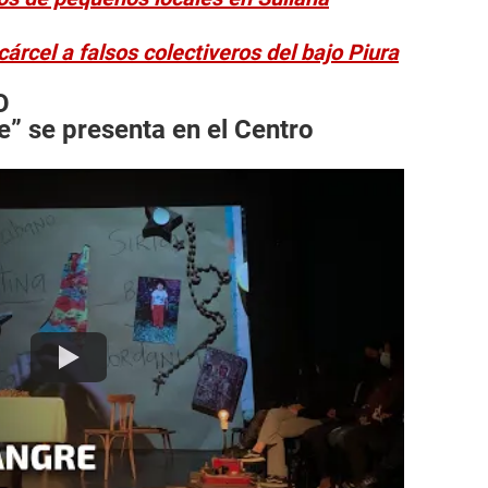
rcel a falsos colectiveros del bajo Piura
O
e” se presenta en el Centro