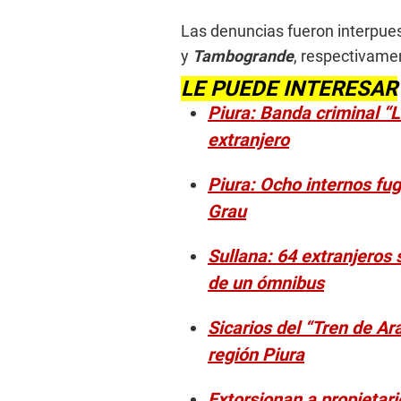
Las denuncias fueron interpue
y
Tambogrande
, respectivame
LE PUEDE INTERESAR
Piura: Banda criminal “
extranjero
Piura: Ocho internos fug
Grau
Sullana: 64 extranjeros 
de un ómnibus
Sicarios del “Tren de Ar
región Piura
Extorsionan a propietar