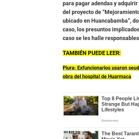
para pagar adendas y adquiri
del proyecto de “Mejoramiento
ubicado en Huancabamba”, don
caso, los presuntos implicados 
caso se les halle responsables
TAMBIÉN PUEDE LEER:
Piura: Exfuncionarios usaron seuda
obra del hospital de Huarmaca